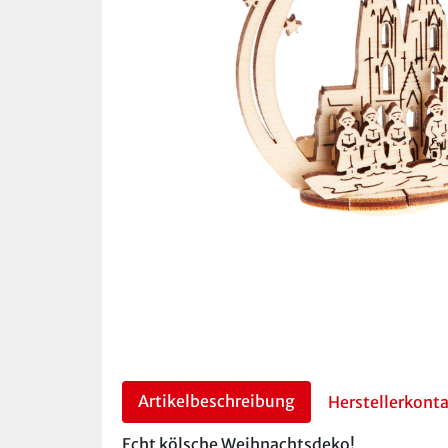
Artikelbeschreibung
Herstellerkont
Echt kölsche Weihnachtsdeko!