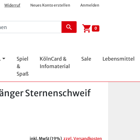
Widerruf
Neues Konto erstellen
Anmelden
shopping_cart
search
0
.
Spiel
KölnCard &
Sale
Lebensmittel
&
Infomaterial
Spaß
änger Sternenschweif
inkl. MwSt (19%)
zzgl. Versandkosten