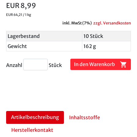
EUR 8,99
EUR 64,21 / 1 kg
inkl. MwSt (7%)
zzgl. Versandkosten
Lagerbestand
10 Stück
Gewicht
162 g
shopping_cart
In den Warenkorb
Anzahl
Stück
Artikelbeschreibung
Inhaltsstoffe
Herstellerkontakt