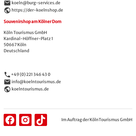
email
koeln@burg-services.de
public
https://der-koelnshop.de
Souvenirshop am Kölner Dom
Köln Tourismus GmbH
Kardinal-Höffner-Platz 1
50667 Köln
Deutschland
phone
+49 (0) 221 346 43 0
email
info@koelntourismus.de
public
koelntourismus.de
Im Auftrag der KölnTourismus GmbH