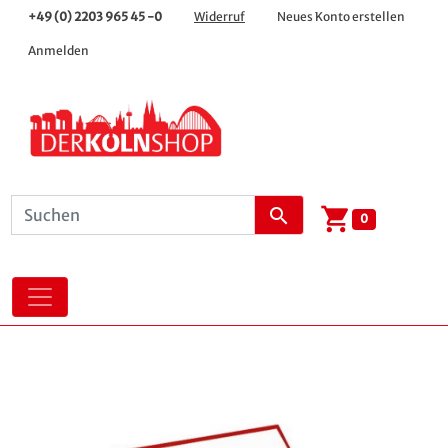
+49 (0) 2203 965 45 -0
Widerruf
Neues Konto erstellen
Anmelden
shopping_cart
search
0