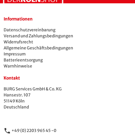
Informationen
Datenschutzvereinbarung
Versand und Zahlungsbedingungen
Widerrufsrecht
Allgemeine Geschäftsbedingungen
Impressum
Batterieentsorgung
Warnhinweise
Kontakt
BURG Services GmbH & Co. KG
Hansestr. 107
51149 Köln
Deutschland
phone
+49 (0) 2203 965 45 -0