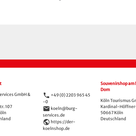
t
Souvenirshop am 
Dom
phone
ervices GmbH &
+49 (0) 2203 965 45
Köln Tourismus 
-0
r. 107
Kardinal-Höffner-
email
koeln@burg-
öln
50667 Köln
services.de
hland
Deutschland
public
https://der-
koelnshop.de