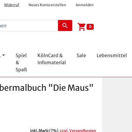
Widerruf
Neues Konto erstellen
Anmelden
shopping_cart
search
0
.
Spiel
KölnCard &
Sale
Lebensmittel
&
Infomaterial
Spaß
ubermalbuch "Die Maus"
inkl. MwSt (7%)
zzgl. Versandkosten