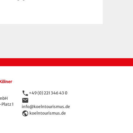
Kölner
phone
+49 (0) 221 346 43 0
GmbH
email
Platz 1
info@koelntourismus.de
public
koelntourismus.de