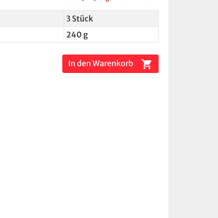
3 Stück
240 g
shopping_cart
In den Warenkorb