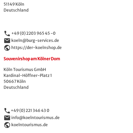
51149 Köln
Deutschland
phone
+49 (0) 2203 965 45 -0
email
koeln@burg-services.de
public
https://der-koelnshop.de
Souvenirshop am Kölner Dom
Köln Tourismus GmbH
Kardinal-Höffner-Platz 1
50667 Köln
Deutschland
phone
+49 (0) 221 346 43 0
email
info@koelntourismus.de
public
koelntourismus.de