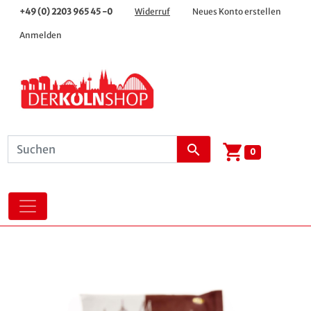
+49 (0) 2203 965 45 -0
Widerruf
Neues Konto erstellen
Anmelden
shopping_cart
search
0