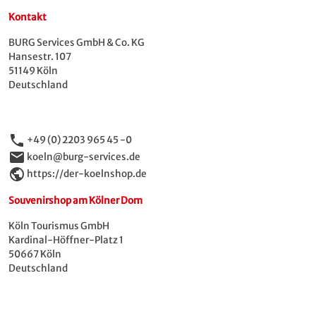
Kontakt
BURG Services GmbH & Co. KG
Hansestr. 107
51149 Köln
Deutschland
phone
+49 (0) 2203 965 45 -0
email
koeln@burg-services.de
public
https://der-koelnshop.de
Souvenirshop am Kölner Dom
Köln Tourismus GmbH
Kardinal-Höffner-Platz 1
50667 Köln
Deutschland