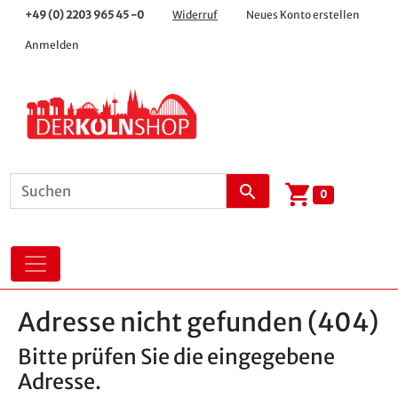
+49 (0) 2203 965 45 -0
Widerruf
Neues Konto erstellen
Anmelden
shopping_cart
search
0
Adresse nicht gefunden (404)
Bitte prüfen Sie die eingegebene
Adresse.