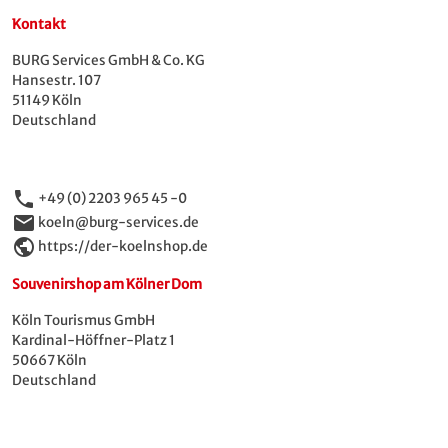
Kontakt
BURG Services GmbH & Co. KG
Hansestr. 107
51149 Köln
Deutschland
phone
+49 (0) 2203 965 45 -0
email
koeln@burg-services.de
public
https://der-koelnshop.de
Souvenirshop am Kölner Dom
Köln Tourismus GmbH
Kardinal-Höffner-Platz 1
50667 Köln
Deutschland