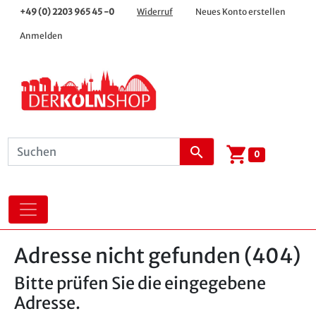
+49 (0) 2203 965 45 -0
Widerruf
Neues Konto erstellen
Anmelden
shopping_cart
search
0
Adresse nicht gefunden (404)
Bitte prüfen Sie die eingegebene
Adresse.